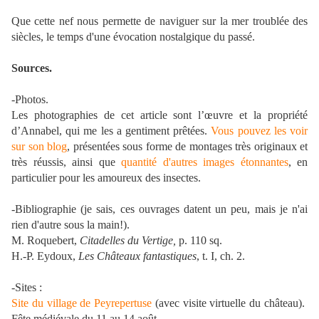
Que cette nef nous permette de naviguer sur la mer troublée des
siècles, le temps d'une évocation nostalgique du passé.
Sources.
-Photos.
Les photographies de cet article sont l’œuvre et la propriété
d’Annabel, qui me les a gentiment prêtées.
Vous pouvez les voir
sur son blog
, présentées sous forme de montages très originaux et
très réussis, ainsi que
quantité d'autres images étonnantes
, en
particulier pour les amoureux des insectes.
-Bibliographie (je sais, ces ouvrages datent un peu, mais je n'ai
rien d'autre sous la main!).
M. Roquebert,
Citadelles du Vertige,
p. 110 sq.
H.-P. Eydoux,
Les Châteaux fantastiques
, t. I, ch. 2.
-Sites :
Site du village de Peyrepertuse
(avec visite virtuelle du château).
Fête médiévale du 11 au 14 août.