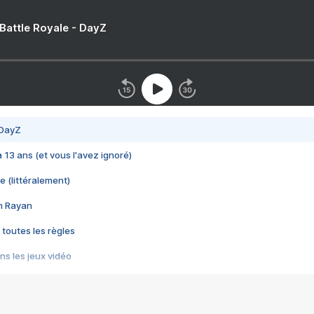
 Battle Royale - DayZ
 DayZ
 a 13 ans (et vous l'avez ignoré)
e (littéralement)
im Rayan
 toutes les règles
s les jeux vidéo
us choquant de Rockstar ? - Le scandale BULLY
e plus moche de Steam