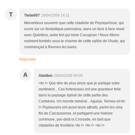
T
Tietie007
19/04/2009 14:11
Merveilleux souvenir que cette citadelle de Peyrepertuse, qui
ouvre sur un fantastique panorama, dans un face à face muet
avec Quéribus, autre fort qui toise Cucugnan ! Nous étions
vraiment tombés sous le charme de cette vallée de l'Aude, qui
commençait à Rennes les bains.
Répondre
A
Abellion
20/04/2009 08:08
<br /> Que dire de plus sinon que je partage votre
sentiment... Ces forteresses ont une grandeur folle
dans le paysage stylisé de cette partie des
Corbières. Un monde minéral... Aguilar, Termes et<br
/> Puylaurans ont aussi leurs attraits, parmi les cinq
fils de Carcassonne, et partagent une histoire
commune, par-delà la Croisade, en tant que
citadelles de frontière.<br /> <br /> <br />