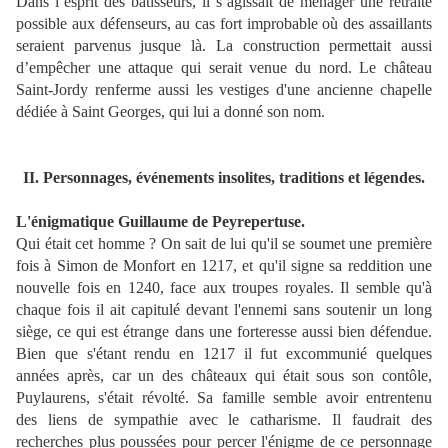
Dans l’esprit des bâtisseurs, il s’agissait de ménager une retraite
possible aux défenseurs, au cas fort improbable où des assaillants
seraient parvenus jusque là. La construction permettait aussi
d’empêcher une attaque qui serait venue du nord.
Le château
Saint-Jordy renferme aussi les vestiges d'une ancienne chapelle
dédiée à Saint Georges, qui lui a donné son nom.
II. Personnages, événements insolites, traditions et légendes.
L'énigmatique Guillaume de Peyrepertuse.
Qui était cet homme ? On sait de lui qu'il se soumet une première
fois à Simon de Monfort en 1217, et qu'il signe sa reddition une
nouvelle fois en 1240, face aux troupes royales. Il semble qu'à
chaque fois il ait capitulé devant l'ennemi sans soutenir un long
siège, ce qui est étrange dans une forteresse aussi bien défendue.
Bien que s'étant rendu en 1217 il fut excommunié quelques
années après, car un des châteaux qui était sous son contôle,
Puylaurens, s'était révolté. Sa famille semble avoir entrentenu
des liens de sympathie avec le catharisme. Il faudrait des
recherches plus poussées pour percer l'énigme de ce personnage