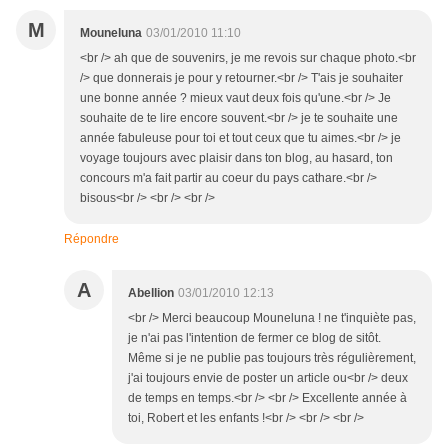
M
Mouneluna
03/01/2010 11:10
<br /> ah que de souvenirs, je me revois sur chaque photo.<br
/> que donnerais je pour y retourner.<br /> T'ais je souhaiter
une bonne année ? mieux vaut deux fois qu'une.<br /> Je
souhaite de te lire encore souvent.<br /> je te souhaite une
année fabuleuse pour toi et tout ceux que tu aimes.<br /> je
voyage toujours avec plaisir dans ton blog, au hasard, ton
concours m'a fait partir au coeur du pays cathare.<br />
bisous<br /> <br /> <br />
Répondre
A
Abellion
03/01/2010 12:13
<br /> Merci beaucoup Mouneluna ! ne t'inquiète pas,
je n'ai pas l'intention de fermer ce blog de sitôt.
Même si je ne publie pas toujours très régulièrement,
j'ai toujours envie de poster un article ou<br /> deux
de temps en temps.<br /> <br /> Excellente année à
toi, Robert et les enfants !<br /> <br /> <br />